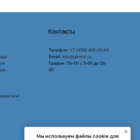
Контакты
Телефон:
+7 (499) 495-45-64
ада
Email:
info@gkmet.ru
вли
График: Пн-Пт с 9-00 до 18-
ора
00
лементной
Мы используем файлы cookie для