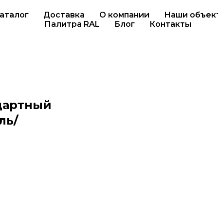
аталог
Доставка
О компании
Наши объек
Палитра RAL
Блог
Контакты
дартный
ль/