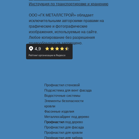
Инструкция по транспортировке и хранению
ООО «ГК МЕТАЛЛСТРОЙ» обладает
исключительными авторскими правами на
графические и фотографические
изображения, используемые на сайте.
Любое копирование без разрешения
правообладателя запрещено.
Профнастил стеновой
Подсистема для вент фасада
Водосточные системы
Элементы безопасности
кровли
Фасонные изделия
Металлосайдинг под дерево
Профнастил под дерево
Профнастил
Профнастил для фасада
Профнастил для кровли
Профнастил для забора