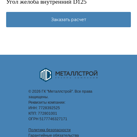
Угол желоба внутренний D125
Заказать расчет
© 2026 ГК "Металлстрой". Все права
защищены.
Реквизиты компании:
ИНН: 7728392525
КПП: 772801001
ОГРН 5177746327171
Политика безопасности
Гарантийные обязательства