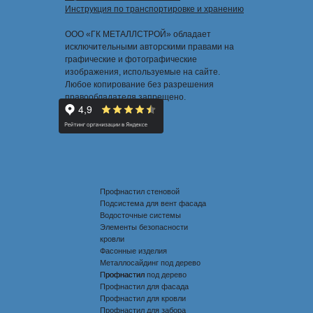
Инструкция по транспортировке и хранению
ООО «ГК МЕТАЛЛСТРОЙ» обладает
исключительными авторскими правами на
графические и фотографические
изображения, используемые на сайте.
Любое копирование без разрешения
правообладателя запрещено.
Профнастил стеновой
Подсистема для вент фасада
Водосточные системы
Элементы безопасности
кровли
Фасонные изделия
Металлосайдинг под дерево
Профнастил под дерево
Профнастил
Профнастил для фасада
Профнастил для кровли
Профнастил для забора