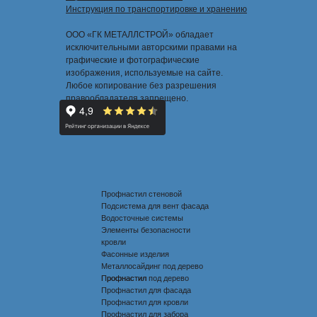
Инструкция по транспортировке и хранению
ООО «ГК МЕТАЛЛСТРОЙ» обладает
исключительными авторскими правами на
графические и фотографические
изображения, используемые на сайте.
Любое копирование без разрешения
правообладателя запрещено.
Профнастил стеновой
Подсистема для вент фасада
Водосточные системы
Элементы безопасности
кровли
Фасонные изделия
Металлосайдинг под дерево
Профнастил под дерево
Профнастил
Профнастил для фасада
Профнастил для кровли
Профнастил для забора