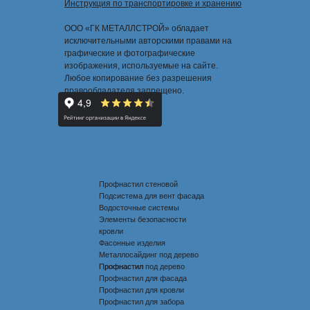
Инструкция по транспортировке и хранению
ООО «ГК МЕТАЛЛСТРОЙ» обладает
исключительными авторскими правами на
графические и фотографические
изображения, используемые на сайте.
Любое копирование без разрешения
правообладателя запрещено.
Профнастил стеновой
Подсистема для вент фасада
Водосточные системы
Элементы безопасности
кровли
Фасонные изделия
Металлосайдинг под дерево
Профнастил под дерево
Профнастил
Профнастил для фасада
Профнастил для кровли
Профнастил для забора