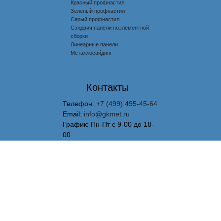
Красный профнастил
Зеленый профнастил
Серый профнастил
Сэндвич панели поэлементной
сборки
Линеарные панели
Металлосайдинг
Контакты
Телефон:
+7 (499) 495-45-64
Email:
info@gkmet.ru
График: Пн-Пт с 9-00 до 18-
00