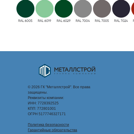
© 2026 ГК "Металлстрой". Все права
защищены.
Реквизиты компании:
ИНН: 7728392525
КПП: 772801001
ОГРН 5177746327171
Политика безопасности
Гарантийные обязательства