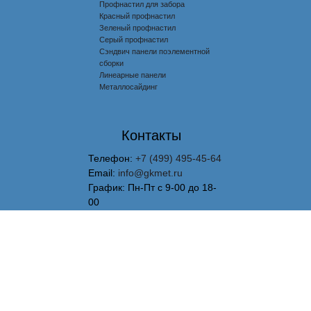
Профнастил для забора
Красный профнастил
Зеленый профнастил
Серый профнастил
Сэндвич панели поэлементной
сборки
Линеарные панели
Металлосайдинг
Контакты
Телефон:
+7 (499) 495-45-64
Email:
info@gkmet.ru
График: Пн-Пт с 9-00 до 18-
00