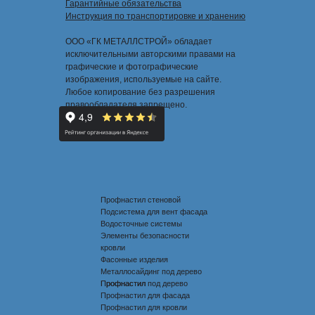
Гарантийные обязательства
Инструкция по транспортировке и хранению
ООО «ГК МЕТАЛЛСТРОЙ» обладает
исключительными авторскими правами на
графические и фотографические
изображения, используемые на сайте.
Любое копирование без разрешения
правообладателя запрещено.
Профнастил стеновой
Подсистема для вент фасада
Водосточные системы
Элементы безопасности
кровли
Фасонные изделия
Металлосайдинг под дерево
Профнастил под дерево
Профнастил
Профнастил для фасада
Профнастил для кровли