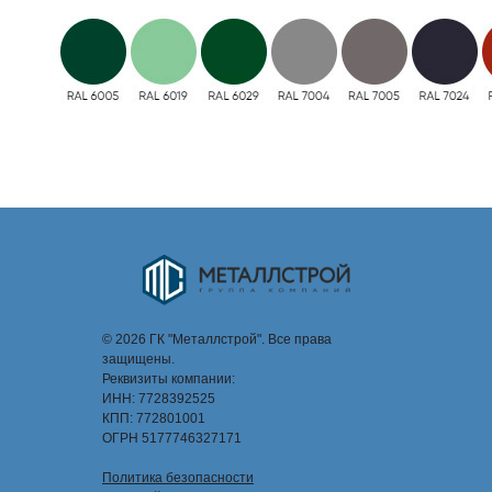
© 2026 ГК "Металлстрой". Все права
защищены.
Реквизиты компании:
ИНН: 7728392525
КПП: 772801001
ОГРН 5177746327171
Политика безопасности