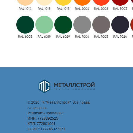
© 2026 ГК "Металлстрой". Все права
защищены.
Реквизиты компании:
ИНН: 7728392525
КПП: 772801001
ОГРН 5177746327171