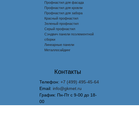
Профнастил для фасада
Профнастил для кровли
Профнастил для забора
Красный профнастил
Зеленый профнастил
Серый профнастил
Сэндвич панели поэлементной
сборки
Линеарные панели
Металлосайдинг
Контакты
Телефон:
+7 (499) 495-45-64
Email:
info@gkmet.ru
График: Пн-Пт с 9-00 до 18-
00