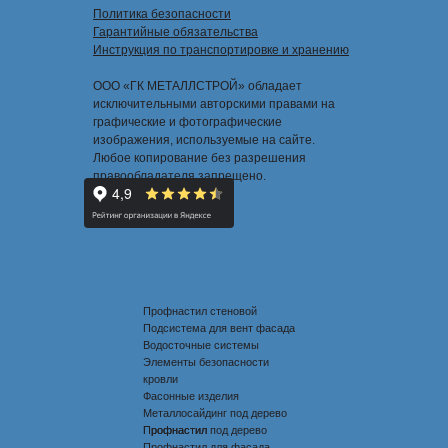
Политика безопасности
Гарантийные обязательства
Инструкция по транспортировке и хранению
ООО «ГК МЕТАЛЛСТРОЙ» обладает
исключительными авторскими правами на
графические и фотографические
изображения, используемые на сайте.
Любое копирование без разрешения
правообладателя запрещено.
Профнастил стеновой
Подсистема для вент фасада
Водосточные системы
Элементы безопасности
кровли
Фасонные изделия
Металлосайдинг под дерево
Профнастил под дерево
Профнастил
Профнастил для фасада