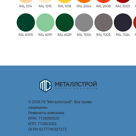
© 2026 ГК "Металлстрой". Все права
защищены.
Реквизиты компании:
ИНН: 7728392525
КПП: 772801001
ОГРН 5177746327171