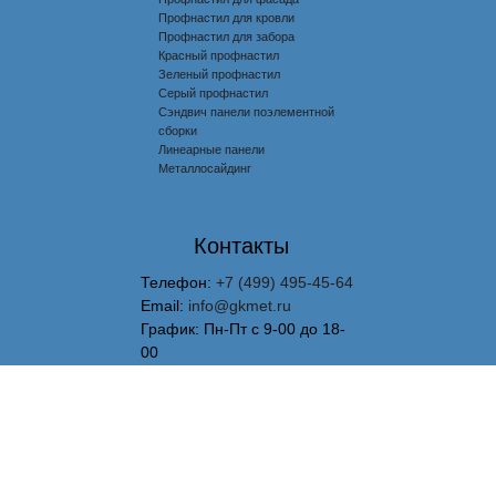
Профнастил для кровли
Профнастил для забора
Красный профнастил
Зеленый профнастил
Серый профнастил
Сэндвич панели поэлементной
сборки
Линеарные панели
Металлосайдинг
Контакты
Телефон:
+7 (499) 495-45-64
Email:
info@gkmet.ru
График: Пн-Пт с 9-00 до 18-
00