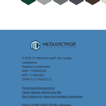
© 2026 ГК "Металлстрой". Все права
защищены.
Реквизиты компании:
ИНН: 7728392525
КПП: 772801001
ОГРН 5177746327171
Политика безопасности
Гарантийные обязательства
Инструкция по транспортировке и хранению
ООО «ГК МЕТАЛЛСТРОЙ» обладает