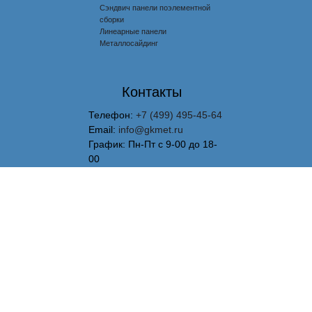
Сэндвич панели поэлементной
сборки
Линеарные панели
Металлосайдинг
Контакты
Телефон:
+7 (499) 495-45-64
Email:
info@gkmet.ru
График: Пн-Пт с 9-00 до 18-
00