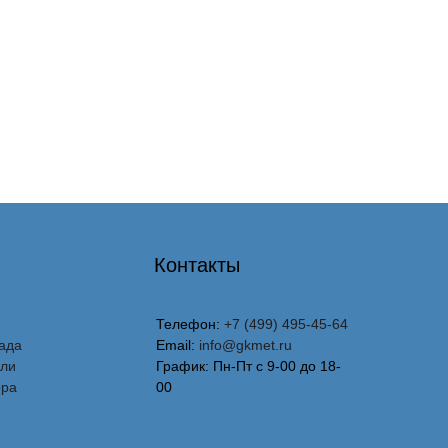
Контакты
Телефон:
+7 (499) 495-45-64
ада
Email:
info@gkmet.ru
вли
График: Пн-Пт с 9-00 до 18-
ора
00