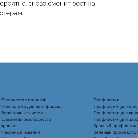
вероятно, снова сменит рост на
ртерам.
Профнастил стеновой
Профнастил
Подсистема для вент фасада
Профнастил для фас
Водосточные системы
Профнастил для кро
Элементы безопасности
Профнастил для заб
кровли
Красный профнастил
Фасонные изделия
Зеленый профнастил