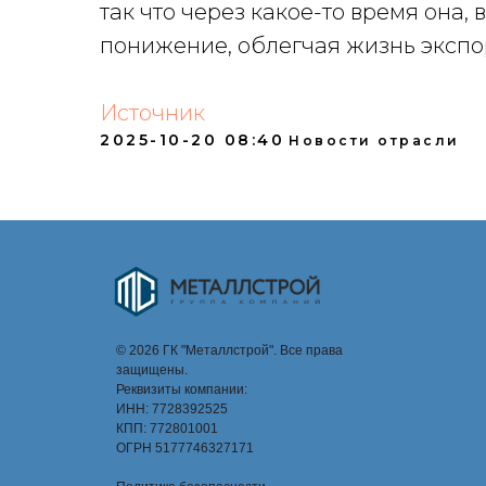
так что через какое-то время она, 
понижение, облегчая жизнь экспо
Источник
2025-10-20 08:40
Новости отрасли
© 2026 ГК "Металлстрой". Все права
защищены.
Реквизиты компании:
ИНН: 7728392525
КПП: 772801001
ОГРН 5177746327171