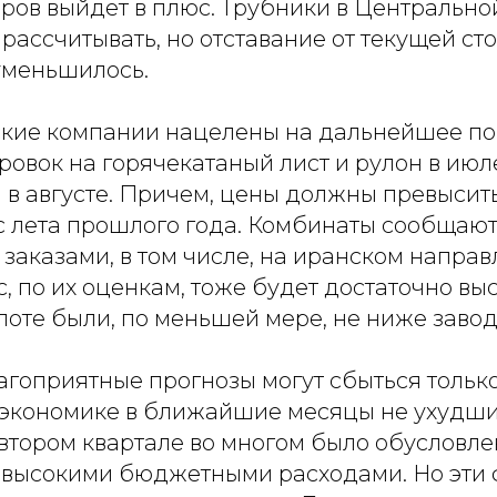
ров выйдет в плюс. Трубники в Центрально
о рассчитывать, но отставание от текущей ст
 уменьшилось.
ские компании нацелены на дальнейшее п
ровок на горячекатаный лист и рулон в июл
 августе. Причем, цены должны превысить 6
с лета прошлого года. Комбинаты сообщают
заказами, в том числе, на иранском направ
 по их оценкам, тоже будет достаточно вы
поте были, по меньшей мере, не ниже завод
агоприятные прогнозы могут сбыться только
в экономике в ближайшие месяцы не ухудши
втором квартале во многом было обусловл
и высокими бюджетными расходами. Но эти 