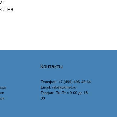
от
ки на
Контакты
Телефон:
+7 (499) 495-45-64
ада
Email:
info@gkmet.ru
вли
График: Пн-Пт с 9-00 до 18-
ора
00