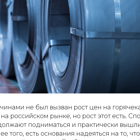
чинами не был вызван рост цен на горячек
на российском рынке, но рост этот есть. Сп
должают подниматься и практически вышли
ее того, есть основания надеяться на то, чт