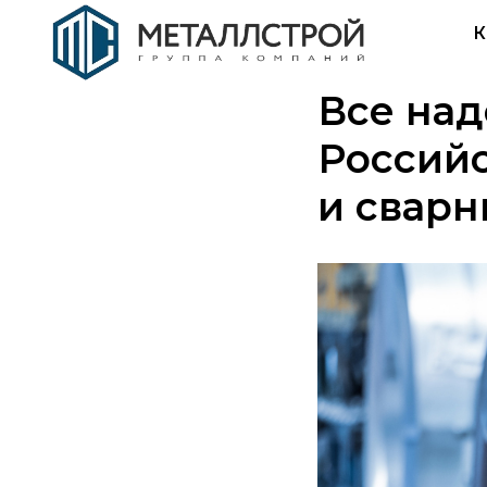
К
Все над
Российс
и сварн