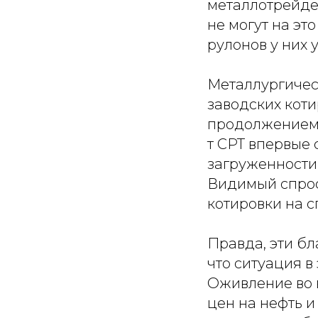
металлотрейде
не могут на эт
рулонов у них
Металлургиче
заводских коти
продолжением в
т CPT впервые 
загруженности 
Видимый спрос,
котировки на с
Правда, эти бл
что ситуация 
Оживление во 
цен на нефть 