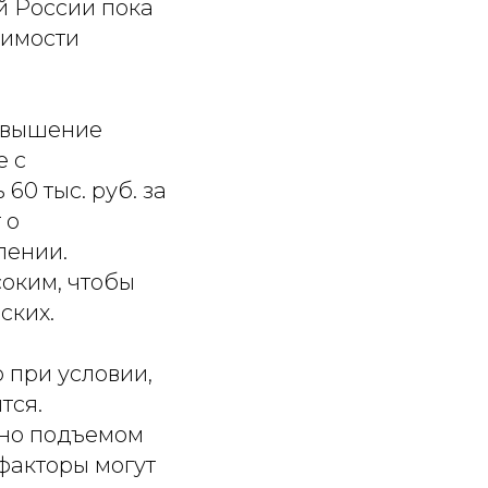
й России пока
оимости
овышение
е с
0 тыс. руб. за
 о
лении.
соким, чтобы
ских.
 при условии,
тся.
ено подъемом
факторы могут