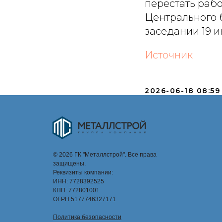
перестать рабо
Центрального 
заседании 19 и
Источник
2026-06-18 08:59
© 2026 ГК "Металлстрой". Все права
защищены.
Реквизиты компании:
ИНН: 7728392525
КПП: 772801001
ОГРН 5177746327171
Политика безопасности