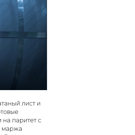
атаный лист и
отовые
 на паритет с
о маржа