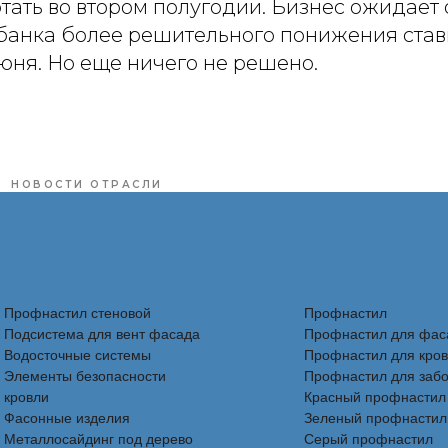
тать во втором полугодии. Бизнес ожидает 
банка более решительного понижения став
юня. Но еще ничего не решено.
НОВОСТИ ОТРАСЛИ
Профнастил стеновой
Профнастил
Подсистема для вент фасада
Профнастил для фас
Водосточные системы
Профнастил для кро
Элементы безопасности
Профнастил для заб
кровли
Красный профнастил
Фасонные изделия
Зеленый профнастил
Металлосайдинг под дерево
Серый профнастил