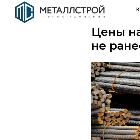
К
Цены на
не ране