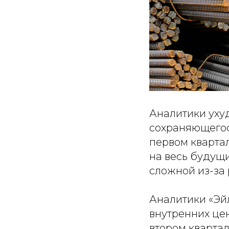
Аналитики уху
сохраняющегос
первом квартал
на весь будущи
сложной из-за 
Аналитики «Эй
внутренних це
втором квартал