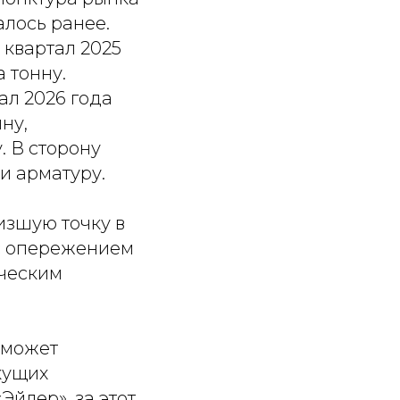
лось ранее.
 квартал 2025
а тонну.
ал 2026 года
нну,
у. В сторону
и арматуру.
изшую точку в
 с опережением
ическим
а может
екущих
Эйлер», за этот