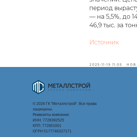
период вырасту
— на 5,5%, до 1
46,9 тыс. за тон
Источник
2025-11-19 11:05
НОВ
© 2026 ГК "Металлстрой". Все права
защищены.
Реквизиты компании:
ИНН: 7728392525
КПП: 772801001
ОГРН 5177746327171