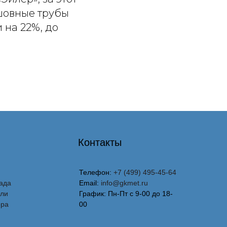
есшовные трубы
и на 22%, до
Контакты
Телефон:
+7 (499) 495-45-64
ада
Email:
info@gkmet.ru
вли
График: Пн-Пт с 9-00 до 18-
ора
00