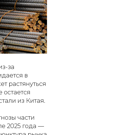
из-за
дается в
ет растянуться
е остается
тали из Китая.
гнозы части
ле 2025 года —
нъюнктура рынка