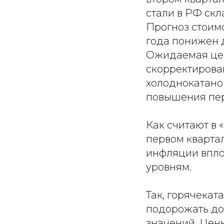
стали в РФ ск
Прогноз стоимо
года понижен до
Ожидаемая цен
скорректирована
холоднокатаного
повышения пер
Как считают в 
первом квартал
инфляции впло
уровням.
Так, горячекат
подорожать до 5
значений. Цены