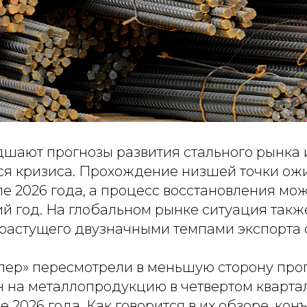
дшают прогнозы развития стального рынка 
я кризиса. Прохождение низшей точки ожи
е 2026 года, а процесс восстановления мож
й год. На глобальном рынке ситуация такж
растущего двузначными темпами экспорта с
лер» пересмотрели в меньшую сторону про
н на металлопродукцию в четвертом кварта
е 2026 года. Как говорится в их обзоре, ко