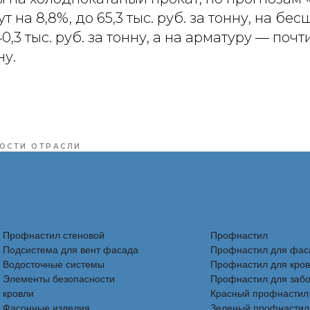
т на 8,8%, до 65,3 тыс. руб. за тонну, на б
40,3 тыс. руб. за тонну, а на арматуру — почт
ну.
ОСТИ ОТРАСЛИ
Профнастил стеновой
Профнастил
Подсистема для вент фасада
Профнастил для фас
Водосточные системы
Профнастил для кро
Элементы безопасности
Профнастил для заб
кровли
Красный профнастил
Фасонные изделия
Зеленый профнастил