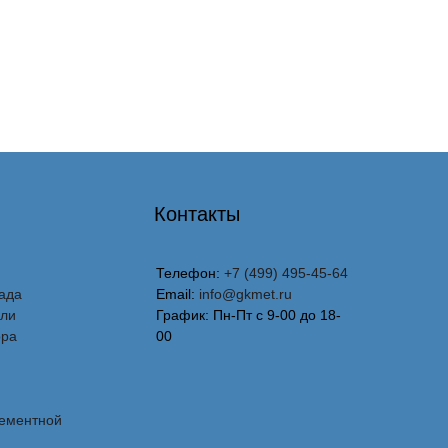
Контакты
Телефон:
+7 (499) 495-45-64
ада
Email:
info@gkmet.ru
вли
График: Пн-Пт с 9-00 до 18-
ора
00
лементной