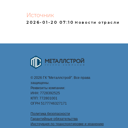
Источник
2026-01-20 07:10
Новости отрасли
© 2026 ГК "Металлстрой". Все права
защищены.
Реквизиты компании:
ИНН: 7728392525
КПП: 772801001
ОГРН 5177746327171
Политика безопасности
Гарантийные обязательства
Инструкция по транспортировке и хранению