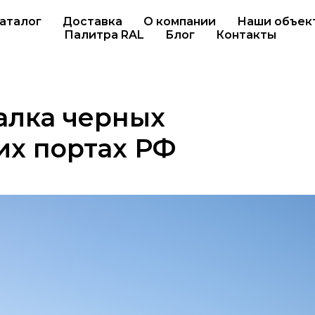
аталог
Доставка
О компании
Наши объек
Палитра RAL
Блог
Контакты
валка черных
их портах РФ