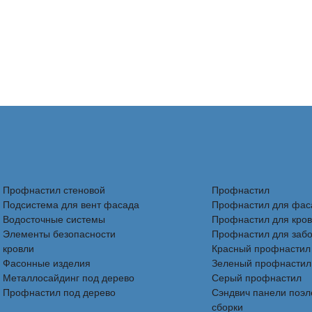
Профнастил стеновой
Профнастил
Подсистема для вент фасада
Профнастил для фас
Водосточные системы
Профнастил для кро
Элементы безопасности
Профнастил для заб
кровли
Красный профнастил
Фасонные изделия
Зеленый профнастил
Металлосайдинг под дерево
Серый профнастил
Профнастил под дерево
Сэндвич панели поэ
сборки