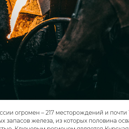
ссии огромен – 217 месторождений и почти
х запасов железа, из которых половина ос
ью. Ключевым регионом является Курская