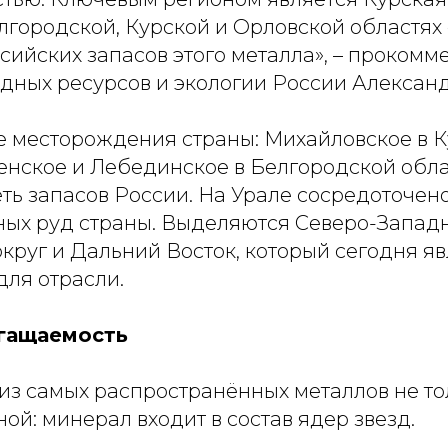
елгородской, Курской и Орловской областях
ийских запасов этого металла», – прокомм
дных ресурсов и экологии России Александ
 месторождения страны: Михайловское в 
енское и Лебединское в Белгородской обла
ть запасов России. На Урале сосредоточено
ных руд страны. Выделяются Северо-Запад
круг и Дальний Восток, который сегодня я
для отрасли.
огащаемость
из самых распространённых металлов не то
ной: минерал входит в состав ядер звезд.