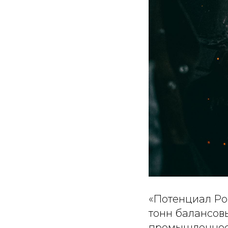
«Потенциал Ро
тонн балансовы
промышленност