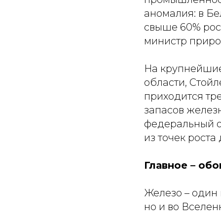
аномалия: в Б
свыше 60% росс
министр приро
На крупнейшие
области, Стойл
приходится тре
запасов желез
федеральный о
из точек роста 
Главное – об
Железо – один 
но и во Вселен