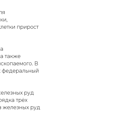
ля
ки,
хлетки прирост
на
 а также
ископаемого. В
к федеральный
железных руд
рядка трёх
ов железных руд