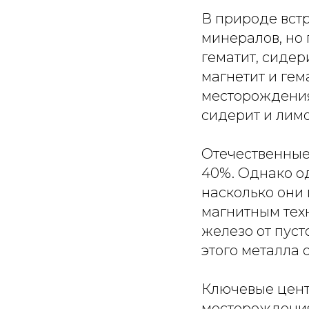
В природе вст
минералов, но
гематит, сидер
магнетит и гем
месторождениях
сидерит и лим
Отечественные
40%. Однако од
насколько они
магнитным тех
железо от пуст
этого металла о
Ключевые цент
месторождения