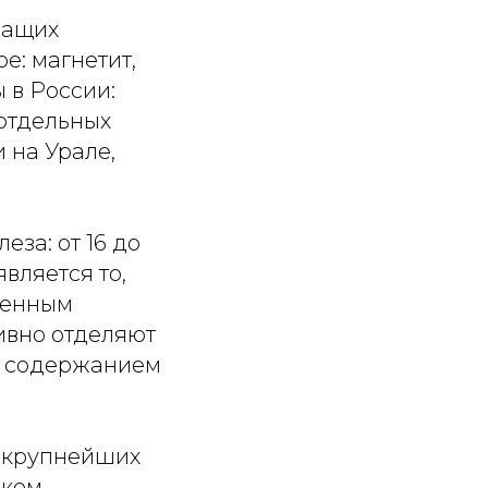
жащих
е: магнетит,
 в России:
 отдельных
 на Урале,
за: от 16 до
вляется то,
менным
ивно отделяют
 с содержанием
е крупнейших
ком.