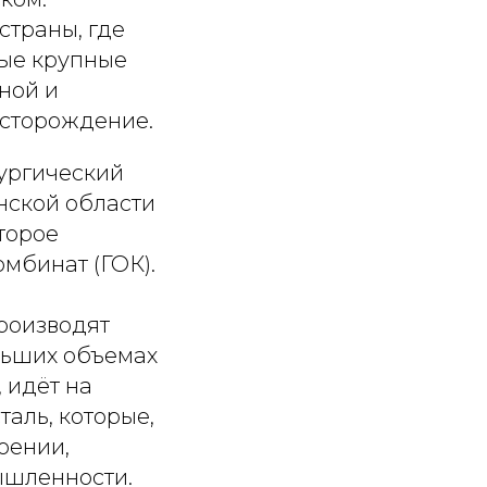
страны, где
мые крупные
ной и
есторождение.
лургический
нской области
торое
мбинат (ГОК).
роизводят
льших объемах
 идёт на
таль, которые,
оении,
ышленности.