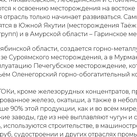
тся к освоению месторождения на востоке 
 отрасль только начинает развиваться. Са
ятся в Южной Якутии (месторождения Таёж
рупп) и в Амурской области – Гаринское м
лябинской области, создается горно-метал
азе Суроямского месторождения, а в Мурма
сплуатацию Печегубское месторождение, ко
ьём Оленегорский горно-обогатительный ко
ОКи, кроме железорудных концентратов, п
рованное железо, окатыши, а также в небо
ше 90% этой продукции, как и во всём мире,
ие заводы, где из неё выплавляют чугун и с
, используются строительстве, в машиностр
труб, судостроении и других отраслях пром