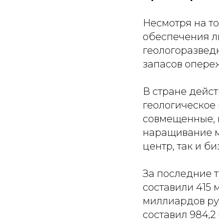
Несмотря на то
обеспечения л
геологоразвед
запасов опереж
В стране дейст
геологическое 
совмещенные, 
наращивание м
центр, так и би
За последние т
составили 415 
миллиардов руб
составил 984,2