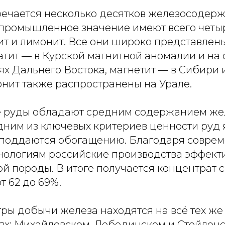
речается несколько десятков железосодер
 промышленное значение имеют всего четыр
ит и лимонит. Все они широко представлены
атит — в Курской магнитной аномалии и на
 Дальнего Востока, магнетит — в Сибири и
онит также распространены на Урале.
 руды обладают средним содержанием желе
ним из ключевых критериев ценности руд я
 поддаются обогащению. Благодаря совре
нологиям российские производства эффект
ой породы. В итоге получается концентрат
т 62 до 69%.
ры добычи железа находятся на всё тех ж
х: Михайловском, Лебединском и Стойленс