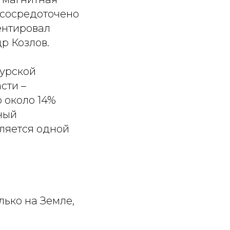
 сосредоточено
ентировал
р Козлов.
Курской
сти –
 около 14%
ный
вляется одной
лько на Земле,