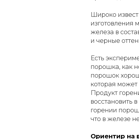
Широко извест
изготовления 
железа в соста
и черные оттен
Есть эксперим
порошка, как н
порошок хорош
которая может
Продукт горени
восстановить в
горении порошк
что в железе н
Ориентир на 