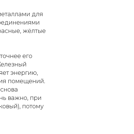
металлами для
соединениями
расные, жёлтые
точнее его
 Железный
яет энергию,
ния помещений.
 снова
нь важно, при
ковый), потому