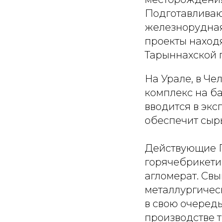
Подготавливаю
железнорудная
проекты наход
Тарыннахской г
На Урале, в Че
комплекс на б
вводится в эк
обеспечит сыр
Действующие Г
горячебрикети
агломерат. Свы
металлургическ
в свою очередь
производстве 