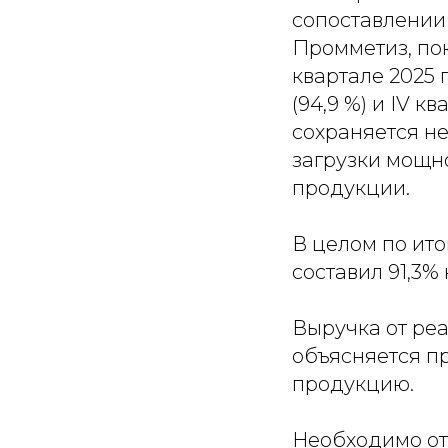
сопоставлении
Промметиз, пок
квартале 2025 г
(94,9 %) и IV к
сохраняется н
загрузки мощно
продукции.
В целом по ит
составил 91,3%
Выручка от реа
объясняется п
продукцию.
Необходимо отм