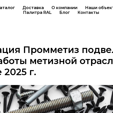
аталог
Доставка
О компании
Наши объек
Палитра RAL
Блог
Контакты
ация Промметиз подве
аботы метизной отрасл
 2025 г.