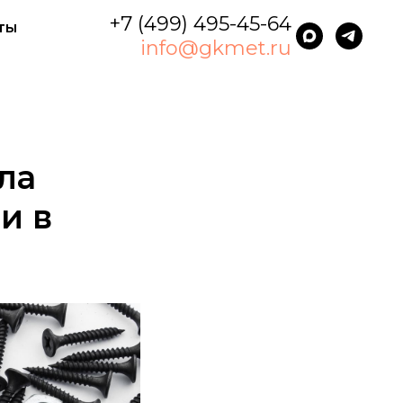
+7 (499) 495-45-64
ты
info@gkmet.ru
ла
и в