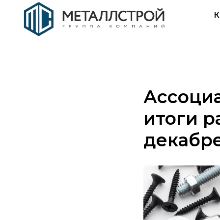
К
Ассоци
итоги р
декабре