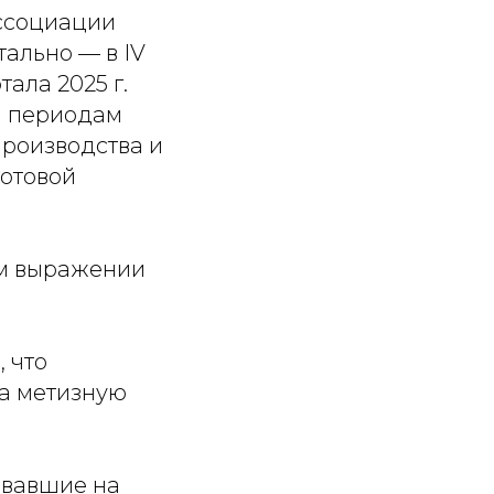
Ассоциации
тально — в IV
тала 2025 г.
ым периодам
роизводства и
готовой
ом выражении
 что
а метизную
овавшие на