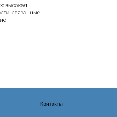
х: высокая
сти, связанные
ние
Контакты