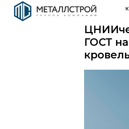
К
ЦНИИче
ГОСТ н
кровел