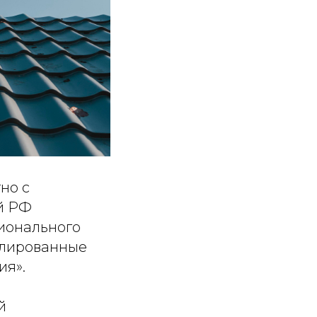
но с
й РФ
ионального
илированные
ия».
й