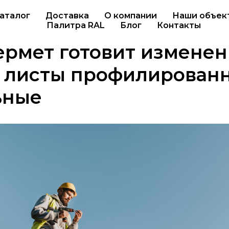
аталог
Доставка
О компании
Наши объек
Палитра RAL
Блог
Контакты
рмет готовит изменен
а листы профилирован
ьные