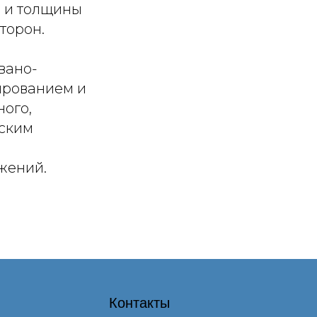
а и толщины
торон.
вано-
ированием и
ого,
еским
и
жений.
Контакты