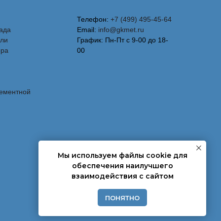
Телефон:
+7 (499) 495-45-64
ада
Email:
info@gkmet.ru
вли
График: Пн-Пт с 9-00 до 18-
ора
00
лементной
Мы используем файлы cookie для
обеспечения наилучшего
взаимодействия с сайтом
ПОНЯТНО