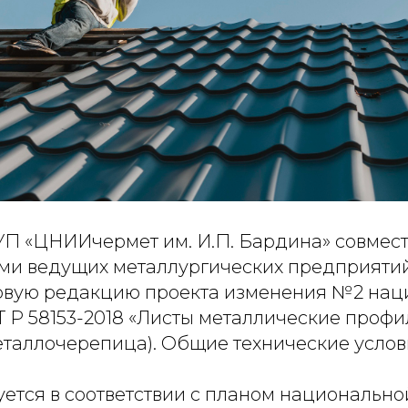
 «ЦНИИчермет им. И.П. Бардина» совмест
ми ведущих металлургических предприяти
рвую редакцию проекта изменения №2 нац
Т Р 58153-2018 «Листы металлические проф
еталлочерепица). Общие технические услов
уется в соответствии с планом национально