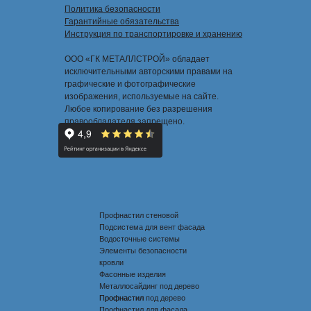
Политика безопасности
Гарантийные обязательства
Инструкция по транспортировке и хранению
ООО «ГК МЕТАЛЛСТРОЙ» обладает
исключительными авторскими правами на
графические и фотографические
изображения, используемые на сайте.
Любое копирование без разрешения
правообладателя запрещено.
Профнастил стеновой
Подсистема для вент фасада
Водосточные системы
Элементы безопасности
кровли
Фасонные изделия
Металлосайдинг под дерево
Профнастил под дерево
Профнастил
Профнастил для фасада