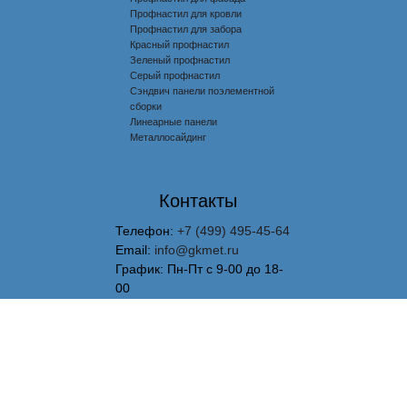
Профнастил для кровли
Профнастил для забора
Красный профнастил
Зеленый профнастил
Серый профнастил
Сэндвич панели поэлементной
сборки
Линеарные панели
Металлосайдинг
Контакты
Телефон:
+7 (499) 495-45-64
Email:
info@gkmet.ru
График: Пн-Пт с 9-00 до 18-
00