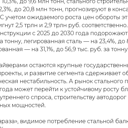
10,3%, до 9,6 млн тонн, стального строитель
2,3%, до 20,8 млн тонн, прогнозируют в кон
С учетом ожидаемого роста цен обороты эт
гнут 2,5 трлн и 2,9 трлн руб. соответственн
нструкции с 2025 до 2030 года подорожают 
 за тонну, легированная сталь — на 23,4%, до 8
ванная — на 31,1%, до 56,9 тыс. руб. за тонну
йверами остаются крупные государственн
проекты, и развитие сегмента сдерживает 
еская нестабильность. А рынок стального п
 года может перейти к устойчивому росту б
треннего спроса, строительству автодорог
ных мощностей.
раза», видимое потребление стальной балк