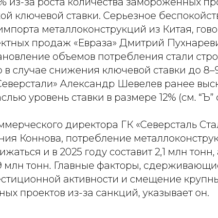
% из-за роста количества замороженных пр
ой ключевой ставки. Серьезное беспокойст
импорта металлоконструкций из Китая, гово
тных продаж «Евраза» Дмитрий Пухнаревич 
тановление объемов потребления стали стро
 в случае снижения ключевой ставки до 8–
Северстали» Александр Шевелев ранее выс
лью уровень ставки в размере 12% (см. “Ъ” о
ммерческого директора ГК «Северсталь Ст
ния Коннова, потребление металлоконстру
аться и в 2025 году составит 2,1 млн тонн, 
,9 млн тонн. Главные факторы, сдерживающ
стиционной активности и смещение крупн
ых проектов из-за санкций, указывает он.