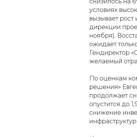
снизилось на 6
условиях высок
вызывает рост 
дирекции проек
ноября). Восс
ожидает только
Гендиректор «
желаемый отрас
По оценкам ко
решения» Евге
продолжает сниж
опустится до 1
снижение инве
инфраструктурн