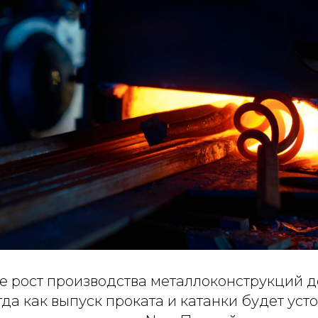
е рост производства металлоконструкций д
гда как выпуск проката и катанки будет уст