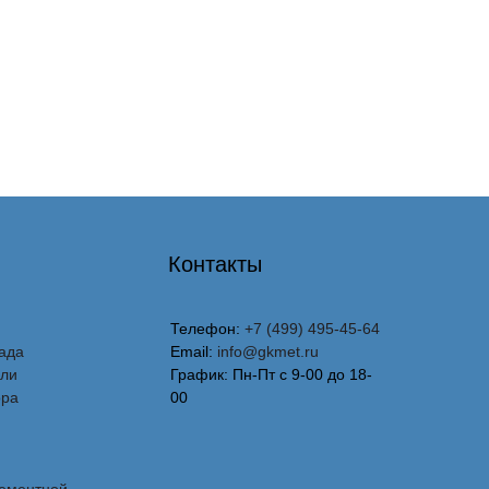
Контакты
Телефон:
+7 (499) 495-45-64
ада
Email:
info@gkmet.ru
вли
График: Пн-Пт с 9-00 до 18-
ора
00
лементной