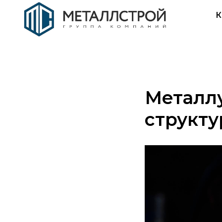
К
Металл
структу