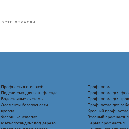
ВОСТИ ОТРАСЛИ
Профнастил стеновой
Профнастил
Подсистема для вент фасада
Профнастил для фас
Водосточные системы
Профнастил для кро
Элементы безопасности
Профнастил для заб
кровли
Красный профнастил
Фасонные изделия
Зеленый профнастил
Металлосайдинг под дерево
Серый профнастил
Профнастил под дерево
Сэндвич панели поэ