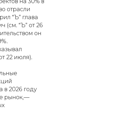
оектов на 30% в
во отрасли
рил “Ъ” глава
(см. “Ъ” от 26
ительством он
9%.
казывал
т 22 июля).
альные
кций
а в 2026 году
ие рынок,—
ых