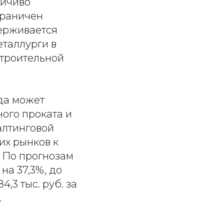
ойчиво
граничен
ерживается
еталлурги в
строительной
да может
ного проката и
салтинговой
их рынков к
о. По прогнозам
на 37,3%, до
4,3 тыс. руб. за
.