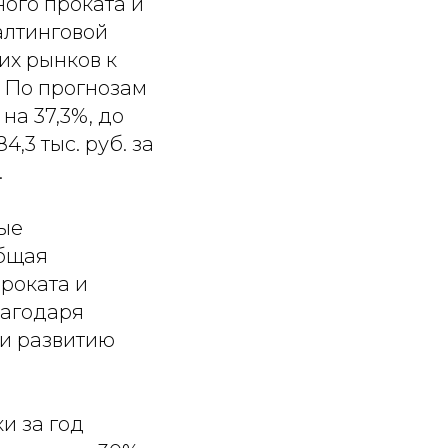
ного проката и
салтинговой
их рынков к
о. По прогнозам
на 37,3%, до
4,3 тыс. руб. за
.
ые
общая
роката и
лагодаря
 и развитию
и за год