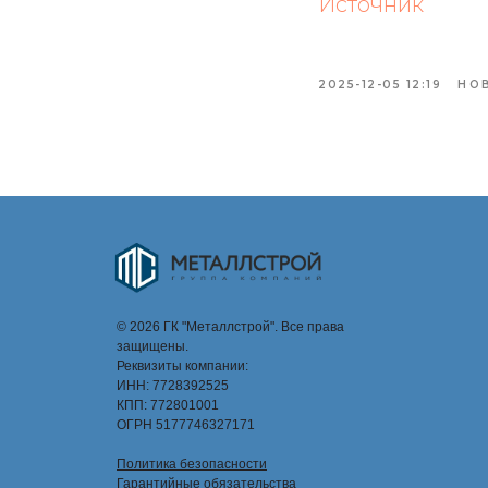
Источник
2025-12-05 12:19
НО
© 2026 ГК "Металлстрой". Все права
защищены.
Реквизиты компании:
ИНН: 7728392525
КПП: 772801001
ОГРН 5177746327171
Политика безопасности
Гарантийные обязательства