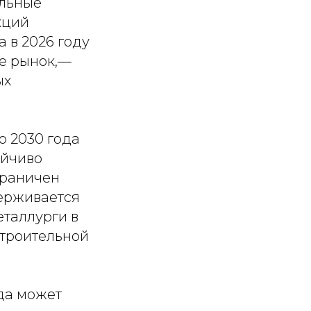
альные
кций
а в 2026 году
ие рынок,—
ых
о 2030 года
ойчиво
граничен
ерживается
еталлурги в
строительной
да может