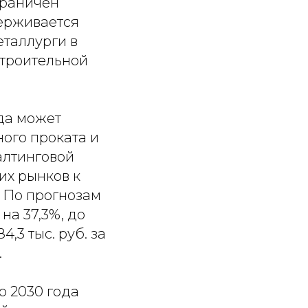
граничен
ерживается
еталлурги в
строительной
да может
ного проката и
салтинговой
их рынков к
о. По прогнозам
на 37,3%, до
4,3 тыс. руб. за
.
о 2030 года