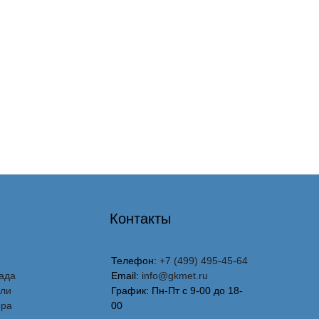
Контакты
Телефон:
+7 (499) 495-45-64
ада
Email:
info@gkmet.ru
вли
График: Пн-Пт с 9-00 до 18-
ора
00