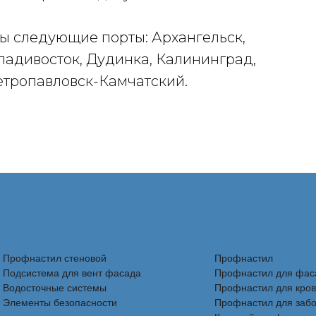
ы следующие порты: Архангельск,
ладивосток, Дудинка, Калининград,
етропавловск-Камчатский.
Профнастил стеновой
Профнастил
Подсистема для вент фасада
Профнастил для фас
Водосточные системы
Профнастил для кро
Элементы безопасности
Профнастил для заб