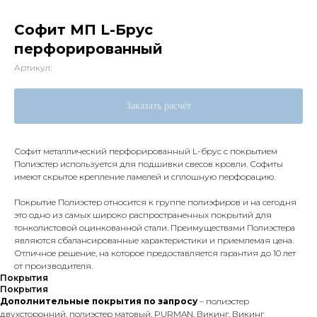
Софит МП L-Брус
перфорированный
Артикул:
Заказать расчёт
Софит металлический перфорированный L-брус с покрытием
Полиэстер используется для подшивки свесов кровли. Софиты
имеют скрытое крепление ламелей и сплошную перфорацию.
Покрытие Полиэстер относится к группе полиэфиров и на сегодня
это одно из самых широко распространенных покрытий для
тонколистовой оцинкованной стали. Преимуществами Полиэстера
являются сбалансированные характеристики и приемлемая цена.
Отличное решение, на которое предоставляется гарантия до 10 лет
от производителя.
Покрытия
Покрытия
Дополнительные покрытия по запросу
– полиэстер
двухсторонний, полиэстер матовый, PURMAN, Викинг, Викинг