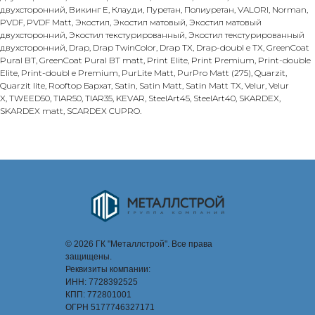
двухсторонний, Викинг Е, Клауди, Пуретан, Полиуретан, VALORI, Norman,
PVDF, PVDF Matt, Экостил, Экостил матовый, Экостил матовый
двухсторонний, Экостил текстурированный, Экостил текстурированный
двухсторонний, Drap, Drap TwinColor, Drap TX, Drap-doubl e TX, GreenCoat
Pural BT, GreenCoat Pural BT matt, Print Elite, Print Premium, Print-double
Elite, Print-doubl e Premium, PurLite Matt, PurPro Matt (275), Quarzit,
Quarzit lite, Rooftop Бархат, Satin, Satin Matt, Satin Matt TX, Velur, Velur
X, TWEED50, TIAR50, TIAR35, KEVAR, SteelArt45, SteelArt40, SKARDEX,
SKARDEX matt, SCARDEX CUPRO.
© 2026 ГК "Металлстрой". Все права
защищены.
Реквизиты компании:
ИНН: 7728392525
КПП: 772801001
ОГРН 5177746327171