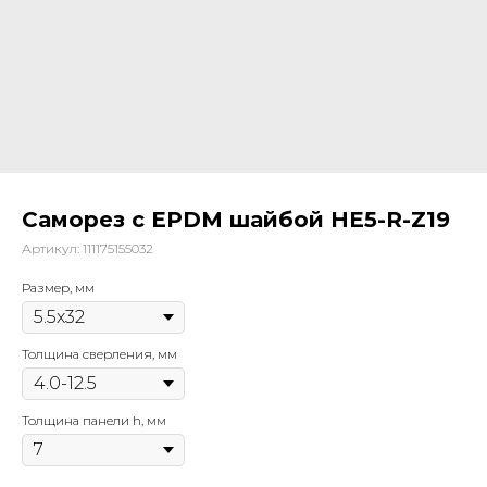
Саморез с EPDM шайбой HE5-R-Z19
Артикул:
111175155032
Размер, мм
Толщина сверления, мм
Толщина панели h, мм