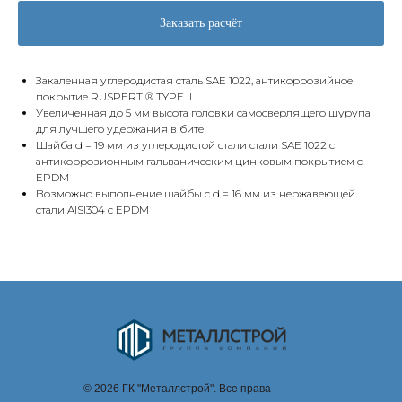
Заказать расчёт
Закаленная углеродистая сталь SAE 1022, антикоррозийное
покрытие RUSPERT ® TYPE II
Увеличенная до 5 мм высота головки самосверлящего шурупа
для лучшего удержания в бите
Шайба d = 19 мм из углеродистой стали стали SAE 1022 с
антикоррозионным гальваническим цинковым покрытием с
EPDM
Возможно выполнение шайбы с d = 16 мм из нержавеющей
стали AISI304 c EPDM
© 2026 ГК "Металлстрой". Все права