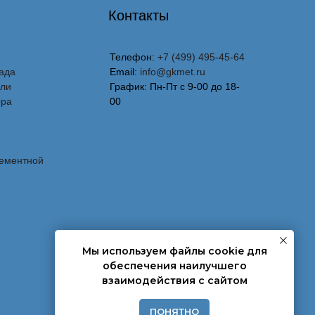
Контакты
Телефон:
+7 (499) 495-45-64
ада
Email:
info@gkmet.ru
вли
График: Пн-Пт с 9-00 до 18-
ора
00
лементной
Мы используем файлы cookie для
обеспечения наилучшего
взаимодействия с сайтом
ПОНЯТНО