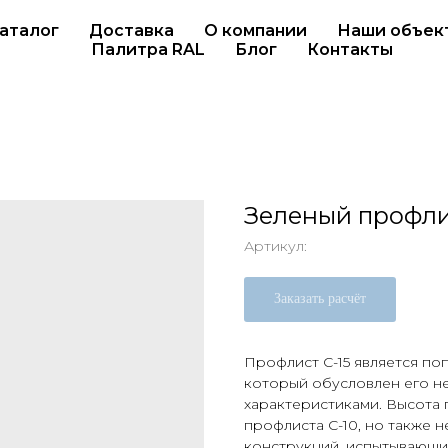
аталог
Доставка
О компании
Наши объек
Палитра RAL
Блог
Контакты
Зеленый профли
Артикул:
Заказать расчёт
Профлист С-15 является по
который обусловлен его н
характеристиками. Высота п
профлиста С-10, но также н
конструкций, испытывающи