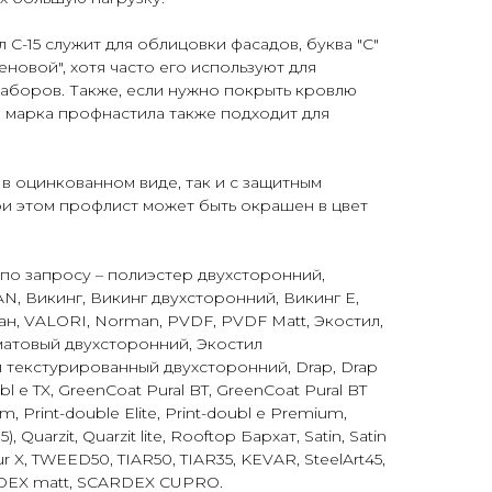
C-15 служит для облицовки фасадов, буква "С"
теновой", хотя часто его используют для
аборов. Также, если нужно покрыть кровлю
 марка профнастила также подходит для
 в оцинкованном виде, так и с защитным
и этом профлист может быть окрашен в цвет
по запросу – полиэстер двухсторонний,
, Викинг, Викинг двухсторонний, Викинг Е,
ан, VALORI, Norman, PVDF, PVDF Matt, Экостил,
матовый двухсторонний, Экостил
 текстурированный двухсторонний, Drap, Drap
bl e TX, GreenCoat Pural BT, GreenCoat Pural BT
ium, Print-double Elite, Print-doubl e Premium,
), Quarzit, Quarzit lite, Rooftop Бархат, Satin, Satin
elur X, TWEED50, TIAR50, TIAR35, KEVAR, SteelArt45,
RDEX matt, SCARDEX CUPRO.