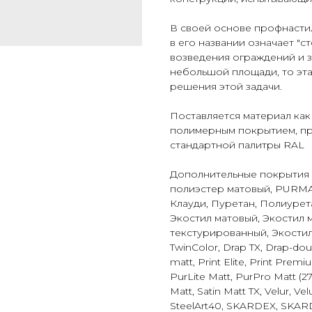
В своей основе профнастил 
в его названии означает "с
возведения ограждений и з
небольшой площади, то эта
решения этой задачи.
Поставляется материал как
полимерным покрытием, пр
стандартной палитры RAL
Дополнительные покрытия 
полиэстер матовый, PURMAN
Клауди, Пуретан, Полиурет
Экостил матовый, Экостил 
текстурированный, Экостил
TwinColor, Drap TX, Drap-dou
matt, Print Elite, Print Prem
PurLite Matt, PurPro Matt (275
Matt, Satin Matt TX, Velur, V
SteelArt40, SKARDEX, SKA