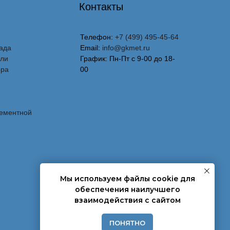
Контакты
Телефон:
+7 (499) 495-45-64
ада
Email:
info@gkmet.ru
вли
График: Пн-Пт с 9-00 до 18-
ора
00
лементной
Мы используем файлы cookie для
обеспечения наилучшего
взаимодействия с сайтом
ПОНЯТНО