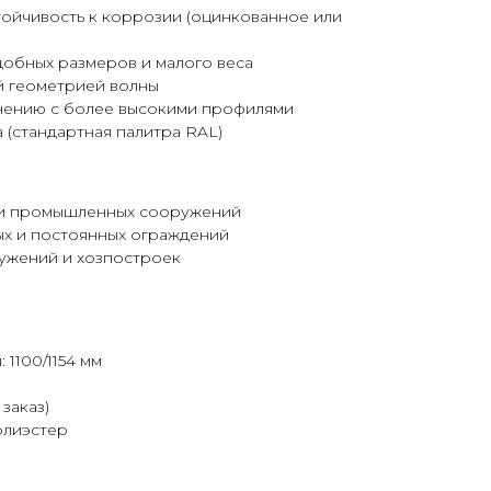
тойчивость к коррозии (оцинкованное или
добных размеров и малого веса
й геометрией волны
внению с более высокими профилями
 (стандартная палитра RAL)
 и промышленных сооружений
х и постоянных ограждений
ужений и хозпостроек
1100/1154 мм
 заказ)
олиэстер