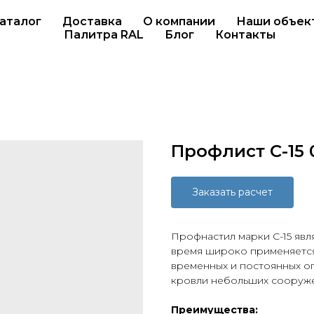
аталог
Доставка
О компании
Наши объек
Палитра RAL
Блог
Контакты
Профлист С-15 
Заказать расчет
Профнастил марки С-15 явл
время широко применяется 
временных и постоянных ог
кровли небольших сооруже
Преимущества: