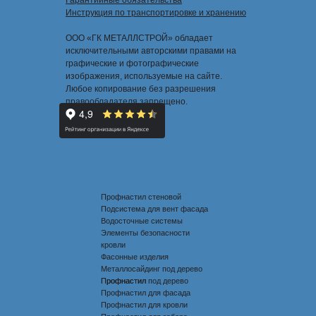
Гарантийные обязательства
Инструкция по транспортировке и хранению
ООО «ГК МЕТАЛЛСТРОЙ» обладает
исключительными авторскими правами на
графические и фотографические
изображения, используемые на сайте.
Любое копирование без разрешения
правообладателя запрещено.
Профнастил стеновой
Подсистема для вент фасада
Водосточные системы
Элементы безопасности
кровли
Фасонные изделия
Металлосайдинг под дерево
Профнастил под дерево
Профнастил
Профнастил для фасада
Профнастил для кровли