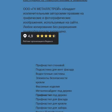
Инструкция по транспортировке и хранению
ООО «ГК МЕТАЛЛСТРОЙ» обладает
исключительными авторскими правами на
графические и фотографические
изображения, используемые на сайте.
Любое копирование без разрешения
правообладателя запрещено.
Профнастил стеновой
Подсистема для вент фасада
Водосточные системы
Элементы безопасности
кровли
Фасонные изделия
Металлосайдинг под дерево
Профнастил под дерево
Профнастил
Профнастил для фасада
Профнастил для кровли
Профнастил для забора