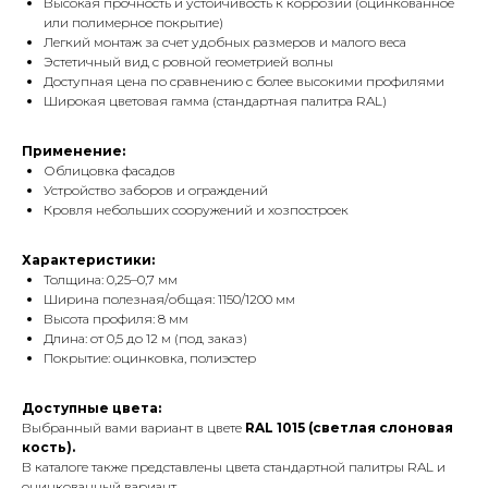
Высокая прочность и устойчивость к коррозии (оцинкованное
или полимерное покрытие)
Легкий монтаж за счет удобных размеров и малого веса
Эстетичный вид с ровной геометрией волны
Доступная цена по сравнению с более высокими профилями
Широкая цветовая гамма (стандартная палитра RAL)
Применение:
Облицовка фасадов
Устройство заборов и ограждений
Кровля небольших сооружений и хозпостроек
Характеристики:
Толщина: 0,25–0,7 мм
Ширина полезная/общая: 1150/1200 мм
Высота профиля: 8 мм
Длина: от 0,5 до 12 м (под заказ)
Покрытие: оцинковка, полиэстер
Доступные цвета:
Выбранный вами вариант в цвете
RAL 1015 (светлая слоновая
кость).
В каталоге также представлены цвета стандартной палитры RAL и
оцинкованный вариант.