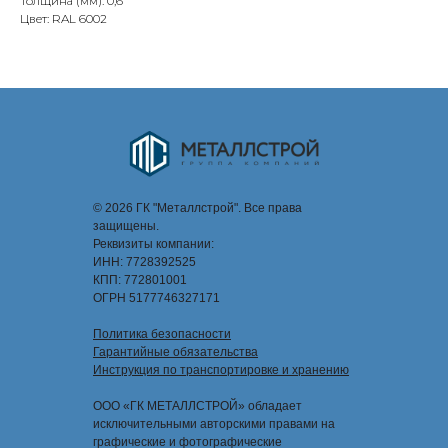
Толщина (мм): 0,6
Цвет: RAL 6002
© 2026 ГК "Металлстрой". Все права
защищены.
Реквизиты компании:
ИНН: 7728392525
КПП: 772801001
ОГРН 5177746327171
Политика безопасности
Гарантийные обязательства
Инструкция по транспортировке и хранению
ООО «ГК МЕТАЛЛСТРОЙ» обладает
исключительными авторскими правами на
графические и фотографические