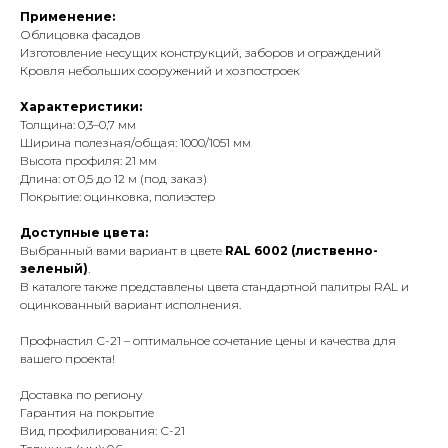
Применение:
Облицовка фасадов
Изготовление несущих конструкций, заборов и ограждений
Кровля небольших сооружений и хозпостроек
Характеристики:
Толщина: 0,3–0,7 мм
Ширина полезная/общая: 1000/1051 мм
Высота профиля: 21 мм
Длина: от 0,5 до 12 м (под заказ)
Покрытие: оцинковка, полиэстер
Доступные цвета:
Выбранный вами вариант в цвете
RAL 6002 (лиственно-
зеленый)
.
В каталоге также представлены цвета стандартной палитры RAL и
оцинкованный вариант исполнения.
Профнастил С-21 – оптимальное сочетание цены и качества для
вашего проекта!
Доставка по региону
Гарантия на покрытие
Вид профилирования: С-21