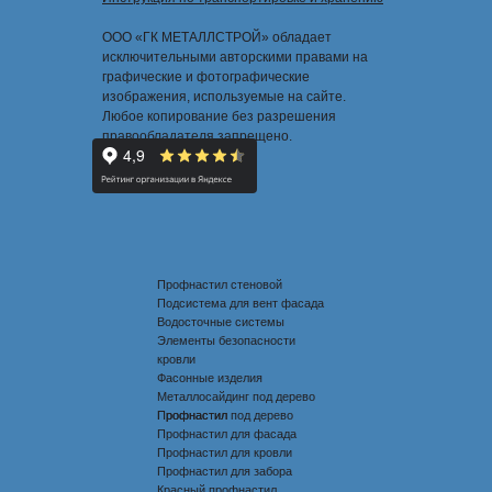
ООО «ГК МЕТАЛЛСТРОЙ» обладает
исключительными авторскими правами на
графические и фотографические
изображения, используемые на сайте.
Любое копирование без разрешения
правообладателя запрещено.
Профнастил стеновой
Подсистема для вент фасада
Водосточные системы
Элементы безопасности
кровли
Фасонные изделия
Металлосайдинг под дерево
Профнастил под дерево
Профнастил
Профнастил для фасада
Профнастил для кровли
Профнастил для забора
Красный профнастил