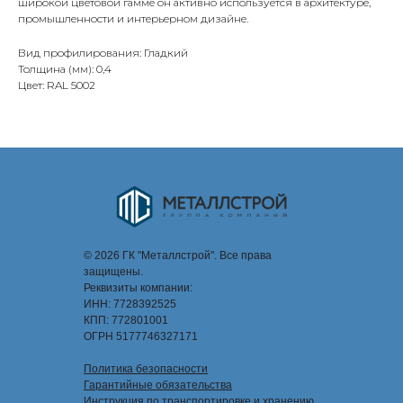
широкой цветовой гамме он активно используется в архитектуре,
промышленности и интерьерном дизайне.
Вид профилирования: Гладкий
Толщина (мм): 0,4
Цвет: RAL 5002
© 2026 ГК "Металлстрой". Все права
защищены.
Реквизиты компании:
ИНН: 7728392525
КПП: 772801001
ОГРН 5177746327171
Политика безопасности
Гарантийные обязательства
Инструкция по транспортировке и хранению