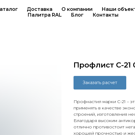
аталог
Доставка
О компании
Наши объек
Палитра RAL
Блог
Контакты
Профлист С-21 
Заказать расчет
Профнастил марки С-21 – э
применять в качестве эко
строений, изготовления не
Благодаря высоким антико
отлично противостоит нег
хорошей прочностью и жес