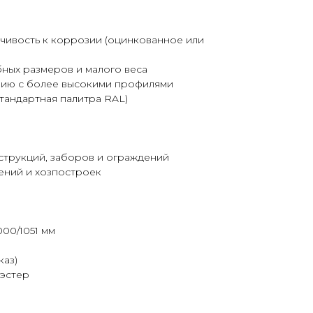
чивость к коррозии (оцинкованное или
бных размеров и малого веса
нию с более высокими профилями
тандартная палитра RAL)
струкций, заборов и ограждений
ений и хозпостроек
00/1051 мм
каз)
иэстер