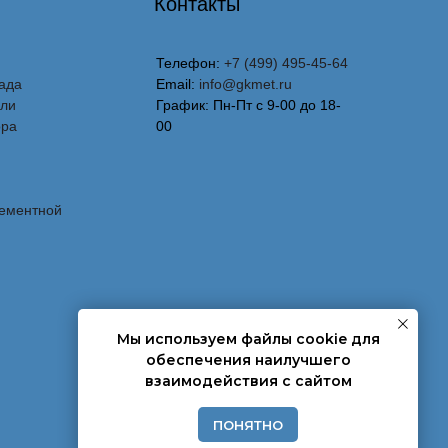
Контакты
Телефон:
+7 (499) 495-45-64
ада
Email:
info@gkmet.ru
вли
График: Пн-Пт с 9-00 до 18-
ора
00
лементной
Мы используем файлы cookie для
обеспечения наилучшего
взаимодействия с сайтом
ПОНЯТНО