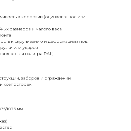
чивость к коррозии (оцинкованное или
бных размеров и малого веса
монта
ость к скручиванию и деформациям под
рузки или ударов
тандартная палитра RAL)
струкций, заборов и ограждений
и хозпостроек
35/1076 мм
каз)
иэстер