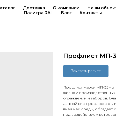
аталог
Доставка
О компании
Наши объек
Палитра RAL
Блог
Контакты
Профлист МП-3
Заказать расчет
Профлист марки МП-35 – эт
жилых и производственных
ограждений и заборов. Бл
данный вид профлиста отл
внешней среды, обладает
под воздействием ветровой