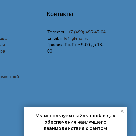
Контакты
Телефон:
+7 (499) 495-45-64
ада
Email:
info@gkmet.ru
вли
График: Пн-Пт с 9-00 до 18-
ора
00
лементной
Мы используем файлы cookie для
обеспечения наилучшего
взаимодействия с сайтом