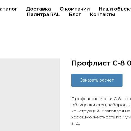
аталог
Доставка
О компании
Наши объек
Палитра RAL
Блог
Контакты
Профлист С-8 0
Заказать расчет
Профнастил марки С-8 – э
облицовки стен, заборов, 
конструкций. Благодаря н
хорошую жесткость при ум
вид.