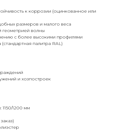
тойчивость к коррозии (оцинкованное или
добных размеров и малого веса
й геометрией волны
внению с более высокими профилями
 (стандартная палитра RAL)
граждений
ужений и хозпостроек
 1150/1200 мм
 заказ)
олиэстер