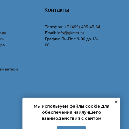
Контакты
Телефон:
+7 (499) 495-45-64
ада
Email:
info@gkmet.ru
вли
График: Пн-Пт с 9-00 до 18-
ора
00
лементной
Мы используем файлы cookie для
обеспечения наилучшего
взаимодействия с сайтом