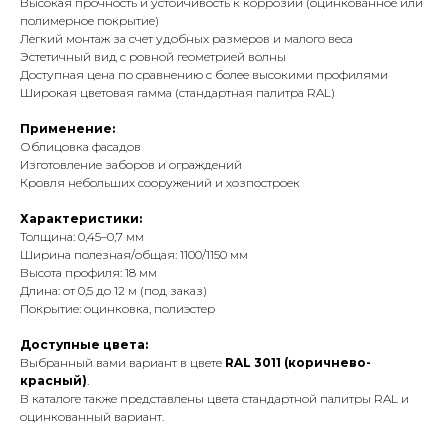
Высокая прочность и устойчивость к коррозии (оцинкованное или
полимерное покрытие)
Легкий монтаж за счет удобных размеров и малого веса
Эстетичный вид с ровной геометрией волны
Доступная цена по сравнению с более высокими профилями
Широкая цветовая гамма (стандартная палитра RAL)
Применение:
Облицовка фасадов
Изготовление заборов и ограждений
Кровля небольших сооружений и хозпостроек
Характеристики:
Толщина: 0,45–0,7 мм
Ширина полезная/общая: 1100/1150 мм
Высота профиля: 18 мм
Длина: от 0,5 до 12 м (под заказ)
Покрытие: оцинковка, полиэстер
Доступные цвета:
Выбранный вами вариант в цвете
RAL 3011 (коричнево-
красный)
.
В каталоге также представлены цвета стандартной палитры RAL и
оцинкованный вариант.