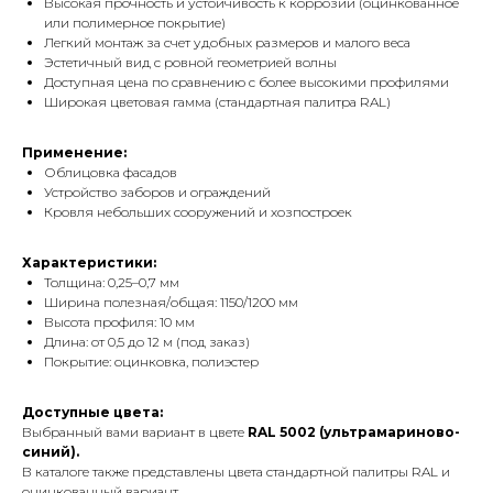
Высокая прочность и устойчивость к коррозии (оцинкованное
или полимерное покрытие)
Легкий монтаж за счет удобных размеров и малого веса
Эстетичный вид с ровной геометрией волны
Доступная цена по сравнению с более высокими профилями
Широкая цветовая гамма (стандартная палитра RAL)
Применение:
Облицовка фасадов
Устройство заборов и ограждений
Кровля небольших сооружений и хозпостроек
Характеристики:
Толщина: 0,25–0,7 мм
Ширина полезная/общая: 1150/1200 мм
Высота профиля: 10 мм
Длина: от 0,5 до 12 м (под заказ)
Покрытие: оцинковка, полиэстер
Доступные цвета:
Выбранный вами вариант
в цвете
RAL 5002 (ультрамариново-
синий).
В каталоге также представлены цвета стандартной палитры RAL и
оцинкованный вариант.