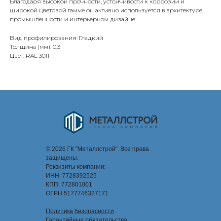
Благодаря высокой прочности, устойчивости к коррозии и
широкой цветовой гамме он активно используется в архитектуре,
промышленности и интерьерном дизайне.
Вид профилирования: Гладкий
Толщина (мм): 0,3
Цвет: RAL 3011
© 2026 ГК "Металлстрой". Все права
защищены.
Реквизиты компании:
ИНН: 7728392525
КПП: 772801001
ОГРН 5177746327171
Политика безопасности
Гарантийные обязательства