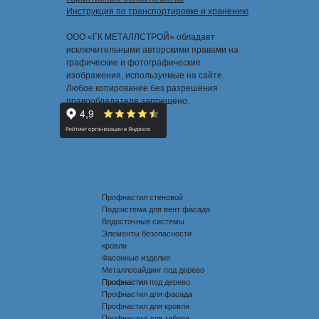
Инструкция по транспортировке и хранению
ООО «ГК МЕТАЛЛСТРОЙ» обладает
исключительными авторскими правами на
графические и фотографические
изображения, используемые на сайте.
Любое копирование без разрешения
правообладателя запрещено.
Профнастил стеновой
Подсистема для вент фасада
Водосточные системы
Элементы безопасности
кровли
Фасонные изделия
Металлосайдинг под дерево
Профнастил под дерево
Профнастил
Профнастил для фасада
Профнастил для кровли
Профнастил для забора