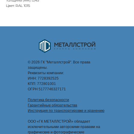
Толщина (мм): 0,45
Цвет: RAL 1015
© 2026 ГК "Металлстрой". Все права
защищены.
Реквизиты компании:
ИНН: 7728392525
КПП: 772801001
ОГРН 5177746327171
Политика безопасности
Гарантийные обязательства
Инструкция по транспортировке и хранению
ООО «ГК МЕТАЛЛСТРОЙ» обладает
исключительными авторскими правами на
графические и фотографические