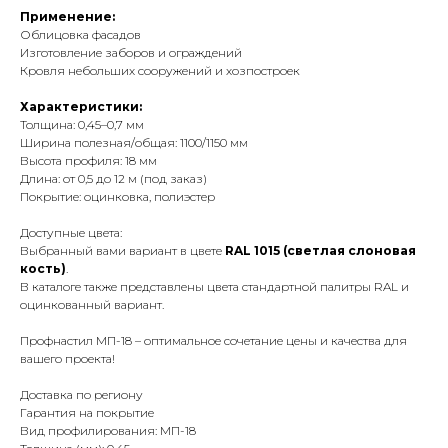
Применение:
Облицовка фасадов
Изготовление заборов и ограждений
Кровля небольших сооружений и хозпостроек
Характеристики:
Толщина: 0,45–0,7 мм
Ширина полезная/общая: 1100/1150 мм
Высота профиля: 18 мм
Длина: от 0,5 до 12 м (под заказ)
Покрытие: оцинковка, полиэстер
Доступные цвета:
Выбранный вами вариант в цвете
RAL 1015 (светлая слоновая
кость)
.
В каталоге также представлены цвета стандартной палитры RAL и
оцинкованный вариант.
Профнастил МП-18 – оптимальное сочетание цены и качества для
вашего проекта!
Доставка по региону
Гарантия на покрытие
Вид профилирования: МП-18