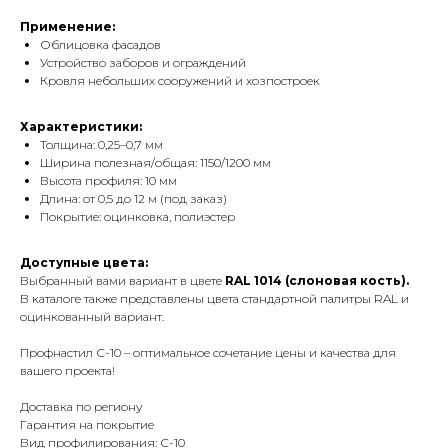
Применение:
Облицовка фасадов
Устройство заборов и ограждений
Кровля небольших сооружений и хозпостроек
Характеристики:
Толщина: 0,25–0,7 мм
Ширина полезная/общая: 1150/1200 мм
Высота профиля: 10 мм
Длина: от 0,5 до 12 м (под заказ)
Покрытие: оцинковка, полиэстер
Доступные цвета:
Выбранный вами вариант
в цвете
RAL 1014 (слоновая кость).
В каталоге также представлены цвета стандартной палитры RAL и
оцинкованный вариант.
Профнастил С-10 – оптимальное сочетание цены и качества для
вашего проекта!
Доставка по региону
Гарантия на покрытие
Вид профилирования: С-10