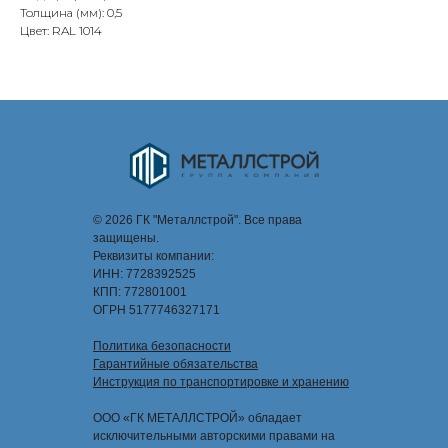
Толщина (мм): 0,5
Цвет: RAL 1014
© 2026 ГК "Металлстрой". Все права
защищены.
Реквизиты компании:
ИНН: 7728392525
КПП: 772801001
ОГРН 5177746327171
Политика безопасности
Гарантийные обязательства
Инструкция по транспортировке и хранению
ООО «ГК МЕТАЛЛСТРОЙ» обладает
исключительными авторскими правами на