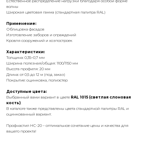
Естественное распределение нагрузки благодаря особой форме
волны
Широкая цветовая гамма (стандартная палитра RAL)
Применение:
Облицовка фасадов
Изготовление заборов и ограждений
Кровля сооружений и хозпостроек
Характеристики:
Толщина: 0,35–0,7 мм
Ширина полезная/общая: 1100/1150 мм
Высота профиля: 20 мм
Длина: от 0,5 до 12 м (под заказ)
Покрытие: оцинковка, полиэстер
Доступные цвета:
Выбранный вами вариант в цвете
RAL 1015 (светлая слоновая
кость)
.
В каталоге также представлены цвета стандартной палитры RAL и
оцинкованный вариант.
Профнастил НС-20 – оптимальное сочетание цены и качества для
вашего проекта!