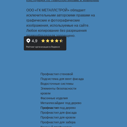
Инструкция по транспортировке и хранению
ООО «ГК МЕТАЛЛСТРОЙ» обладает
исключительными авторскими правами на
графические и фотографические
изображения, используемые на сайте.
Любое копирование без разрешения
правообладателя запрещено.
Профнастил стеновой
Подсистема для вент фасада
Водосточные системы
Элементы безопасности
кровли
Фасонные изделия
Металлосайдинг под дерево
Профнастил под дерево
Профнастил
Профнастил для фасада
Профнастил для кровли
Профнастил для забора