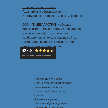
Политика безопасности
Гарантийные обязательства
Инструкция по транспортировке и хранению
ООО «ГК МЕТАЛЛСТРОЙ» обладает
исключительными авторскими правами на
графические и фотографические
изображения, используемые на сайте.
Любое копирование без разрешения
правообладателя запрещено.
Профнастил стеновой
Подсистема для вент фасада
Водосточные системы
Элементы безопасности
кровли
Фасонные изделия
Металлосайдинг под дерево
Профнастил под дерево
Профнастил