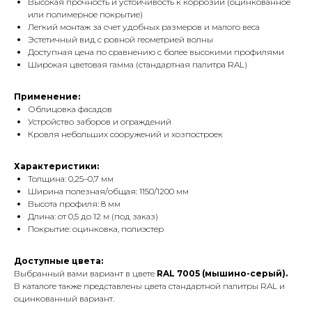
Высокая прочность и устойчивость к коррозии (оцинкованное
или полимерное покрытие)
Легкий монтаж за счет удобных размеров и малого веса
Эстетичный вид с ровной геометрией волны
Доступная цена по сравнению с более высокими профилями
Широкая цветовая гамма (стандартная палитра RAL)
Применение:
Облицовка фасадов
Устройство заборов и ограждений
Кровля небольших сооружений и хозпостроек
Характеристики:
Толщина: 0,25–0,7 мм
Ширина полезная/общая: 1150/1200 мм
Высота профиля: 8 мм
Длина: от 0,5 до 12 м (под заказ)
Покрытие: оцинковка, полиэстер
Доступные цвета:
Выбранный вами вариант в цвете
RAL 7005 (мышино-серый).
В каталоге также представлены цвета стандартной палитры RAL и
оцинкованный вариант.