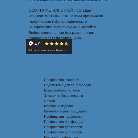
ООО «ГК МЕТАЛЛСТРОЙ» обладает
исключительными авторскими правами на
графические и фотографические
изображения, используемые на сайте.
Любое копирование без разрешения
правообладателя запрещено.
Профнастил стеновой
Подсистема для вент фасада
Водосточные системы
Элементы безопасности
кровли
Фасонные изделия
Металлосайдинг под дерево
Профнастил под дерево
Профнастил
Профнастил для фасада
Профнастил для кровли
Профнастил для забора
Красный профнастил