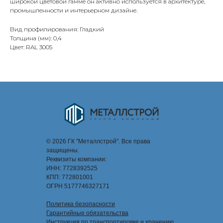
широкой цветовой гамме он активно используется в архитектуре,
промышленности и интерьерном дизайне.
Вид профилирования: Гладкий
Толщина (мм): 0,4
Цвет: RAL 3005
© 2026 ГК "Металлстрой". Все права
защищены.
Реквизиты компании:
ИНН: 7728392525
КПП: 772801001
ОГРН 5177746327171
Политика безопасности
Гарантийные обязательства
Инструкция по транспортировке и хранению