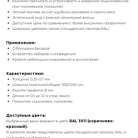
Высокая прочность и устойчивость к коррозии (оцинкованное
или полимерное покрытие)
Легкий монтаж за счет удобных размеров и малого веса
Эстетичный вид с ровной геометрией волны
Доступная цена по сравнению с более высокими профилями
Широкая цветовая гамма (стандартная палитра RAL)
Применение:
Облицовка фасадов
Устройство заборов и ограждений
Кровля небольших сооружений и хозпостроек
Характеристики:
Толщина: 0,25–0,7 мм
Ширина полезная/общая: 1150/1200 мм
Высота профиля: 8 мм
Длина: от 0,5 до 12 м (под заказ)
Покрытие: оцинковка, полиэстер
Доступные цвета:
Выбранный вами вариант в цвете
RAL 3011 (коричнево-
красный).
В каталоге также представлены цвета стандартной палитры RAL и
оцинкованный вариант.