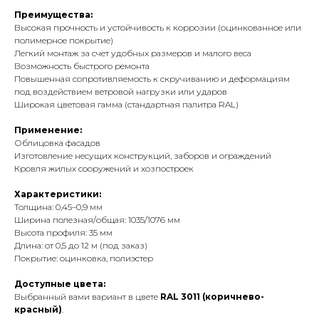
Преимущества:
Высокая прочность и устойчивость к коррозии (оцинкованное или
полимерное покрытие)
Легкий монтаж за счет удобных размеров и малого веса
Возможность быстрого ремонта
Повышенная сопротивляемость к скручиванию и деформациям
под воздействием ветровой нагрузки или ударов
Широкая цветовая гамма (стандартная палитра RAL)
Применение:
Облицовка фасадов
Изготовление несущих конструкций, заборов и ограждений
Кровля жилых сооружений и хозпостроек
Характеристики:
Толщина: 0,45–0,9 мм
Ширина полезная/общая: 1035/1076 мм
Высота профиля: 35 мм
Длина: от 0,5 до 12 м (под заказ)
Покрытие: оцинковка, полиэстер
Доступные цвета:
Выбранный вами вариант в цвете
RAL 3011 (коричнево-
красный)
.