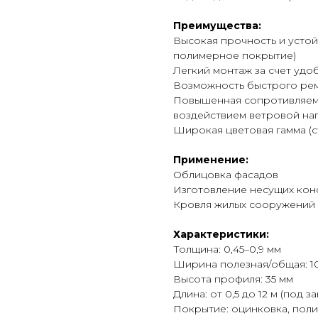
Преимущества:
Высокая прочность и устой
полимерное покрытие)
Легкий монтаж за счет удо
Возможность быстрого ре
Повышенная сопротивляем
воздействием ветровой наг
Широкая цветовая гамма (с
Применение:
Облицовка фасадов
Изготовление несущих кон
Кровля жилых сооружений 
Характеристики:
Толщина: 0,45–0,9 мм
Ширина полезная/общая: 10
Высота профиля: 35 мм
Длина: от 0,5 до 12 м (под за
Покрытие: оцинковка, пол