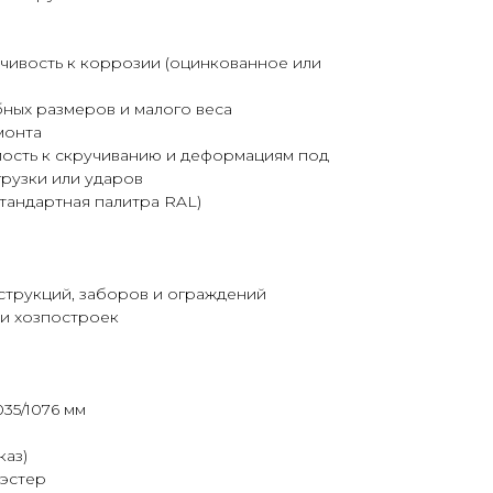
чивость к коррозии (оцинкованное или
бных размеров и малого веса
монта
ость к скручиванию и деформациям под
рузки или ударов
тандартная палитра RAL)
струкций, заборов и ограждений
и хозпостроек
35/1076 мм
каз)
иэстер