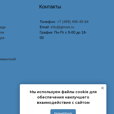
Контакты
Телефон:
+7 (499) 495-45-64
ада
Email:
info@gkmet.ru
вли
График: Пн-Пт с 9-00 до 18-
ора
00
лементной
Мы используем файлы cookie для
обеспечения наилучшего
взаимодействия с сайтом
ПОНЯТНО