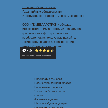
Политика безопасности
Гарантийные обязательства
Инструкция по транспортировке и хранению
ООО «ГК МЕТАЛЛСТРОЙ» обладает
исключительными авторскими правами на
графические и фотографические
изображения, используемые на сайте.
Любое копирование без разрешения
правообладателя запрещено.
Профнастил стеновой
Подсистема для вент фасада
Водосточные системы
Элементы безопасности
кровли
Фасонные изделия
Металлосайдинг под дерево
Профнастил под дерево
Профнастил