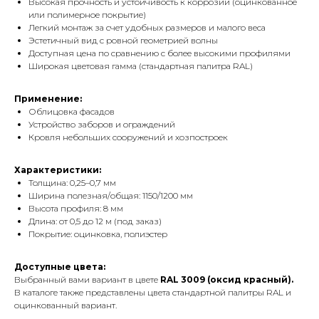
Высокая прочность и устойчивость к коррозии (оцинкованное
или полимерное покрытие)
Легкий монтаж за счет удобных размеров и малого веса
Эстетичный вид с ровной геометрией волны
Доступная цена по сравнению с более высокими профилями
Широкая цветовая гамма (стандартная палитра RAL)
Применение:
Облицовка фасадов
Устройство заборов и ограждений
Кровля небольших сооружений и хозпостроек
Характеристики:
Толщина: 0,25–0,7 мм
Ширина полезная/общая: 1150/1200 мм
Высота профиля: 8 мм
Длина: от 0,5 до 12 м (под заказ)
Покрытие: оцинковка, полиэстер
Доступные цвета:
Выбранный вами вариант в цвете
RAL 3009 (оксид красный).
В каталоге также представлены цвета стандартной палитры RAL и
оцинкованный вариант.