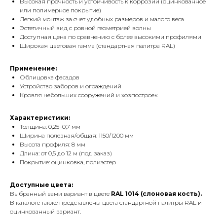
Высокая прочность и устойчивость к коррозии (оцинкованное
или полимерное покрытие)
Легкий монтаж за счет удобных размеров и малого веса
Эстетичный вид с ровной геометрией волны
Доступная цена по сравнению с более высокими профилями
Широкая цветовая гамма (стандартная палитра RAL)
Применение:
Облицовка фасадов
Устройство заборов и ограждений
Кровля небольших сооружений и хозпостроек
Характеристики:
Толщина: 0,25–0,7 мм
Ширина полезная/общая: 1150/1200 мм
Высота профиля: 8 мм
Длина: от 0,5 до 12 м (под заказ)
Покрытие: оцинковка, полиэстер
Доступные цвета:
Выбранный вами вариант в цвете
RAL 1014 (слоновая кость).
В каталоге также представлены цвета стандартной палитры RAL и
оцинкованный вариант.