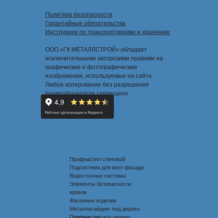
Политика безопасности
Гарантийные обязательства
Инструкция по транспортировке и хранению
ООО «ГК МЕТАЛЛСТРОЙ» обладает
исключительными авторскими правами на
графические и фотографические
изображения, используемые на сайте.
Любое копирование без разрешения
правообладателя запрещено.
Профнастил стеновой
Подсистема для вент фасада
Водосточные системы
Элементы безопасности
кровли
Фасонные изделия
Металлосайдинг под дерево
Профнастил под дерево
Профнастил