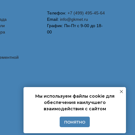
Телефон:
+7 (499) 495-45-64
ада
Email:
info@gkmet.ru
вли
График: Пн-Пт с 9-00 до 18-
ора
00
лементной
Мы используем файлы cookie для
обеспечения наилучшего
взаимодействия с сайтом
ПОНЯТНО