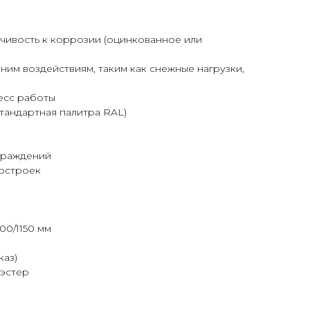
чивость к коррозии (оцинкованное или
ним воздействиям, таким как снежные нагрузки,
есс работы
тандартная палитра RAL)
граждений
остроек
00/1150 мм
каз)
иэстер