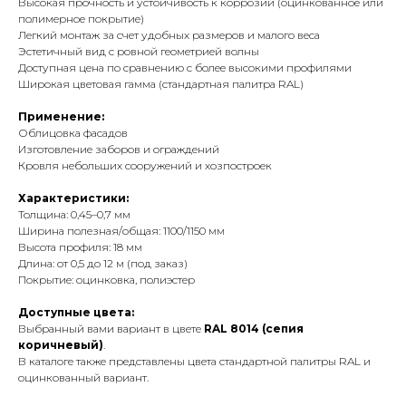
Высокая прочность и устойчивость к коррозии (оцинкованное или
полимерное покрытие)
Легкий монтаж за счет удобных размеров и малого веса
Эстетичный вид с ровной геометрией волны
Доступная цена по сравнению с более высокими профилями
Широкая цветовая гамма (стандартная палитра RAL)
Применение:
Облицовка фасадов
Изготовление заборов и ограждений
Кровля небольших сооружений и хозпостроек
Характеристики:
Толщина: 0,45–0,7 мм
Ширина полезная/общая: 1100/1150 мм
Высота профиля: 18 мм
Длина: от 0,5 до 12 м (под заказ)
Покрытие: оцинковка, полиэстер
Доступные цвета:
Выбранный вами вариант в цвете
RAL 8014 (сепия
коричневый)
.
В каталоге также представлены цвета стандартной палитры RAL и
оцинкованный вариант.