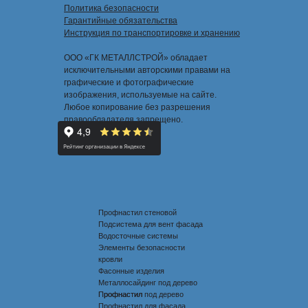
Политика безопасности
Гарантийные обязательства
Инструкция по транспортировке и хранению
ООО «ГК МЕТАЛЛСТРОЙ» обладает
исключительными авторскими правами на
графические и фотографические
изображения, используемые на сайте.
Любое копирование без разрешения
правообладателя запрещено.
Профнастил стеновой
Подсистема для вент фасада
Водосточные системы
Элементы безопасности
кровли
Фасонные изделия
Металлосайдинг под дерево
Профнастил под дерево
Профнастил
Профнастил для фасада