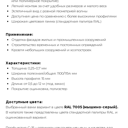
или полимерное покрытие)
Легкий монтаж за счет удобных размеров и малого веса
Эстетичный вид с ровной геометрией волны
Доступная цена по сравнению с более высокими профилями
Широкая цветовая гамма (стандартная палитра RAL)
Применение:
Отделка фасадов жилых и промышленных сооружений
Строительство временных и постоянных ограждений
Кровля небольших сооружений и хозпостроек
Характеристики:
Толщина: 0,25–0,7 мм
Ширина полезная/общая: 1100/1154 мм
Высота профиля: 15 мм
Длина: от 0,5 до 12 м (под заказ)
Покрытие: оцинковка, полиэстер
Доступные цвета:
Выбранный вами вариант
в цвете
RAL 7005 (мышино-серый).
В каталоге также представлены цвета стандартной палитры RAL. и
оцинкованный вариант.
Профнастил С-15 – оптимальное сочетание цены и качества для