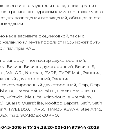
ще всего используют для возведение крыши в
сле в регионах с суровым климатом. также часто
ют для возведения ограждений, облицовки стен
ных зданий.
 как в варианте с оцинковкой, так и с
 желанию клиента профлист НС35 может быть
ой палитры RAL.
по запросу – полиэстер двухсторонний,
, Викинг, Викинг двухсторонний, Викинг Е,
ан, VALORI, Norman, PVDF, PVDF Matt, Экостил,
матовый двухсторонний, Экостил
 текстурированный двухсторонний, Drap, Drap
bl e TX, GreenCoat Pural BT, GreenCoat Pural BT
ium, Print-double Elite, Print-doubl e Premium,
), Quarzit, Quarzit lite, Rooftop Бархат, Satin, Satin
elur X, TWEED50, TIAR50, TIAR35, KEVAR, SteelArt45,
RDEX matt, SCARDEX CUPRO.
045-2016 и ТУ 24.33.20-001-21497944-2023