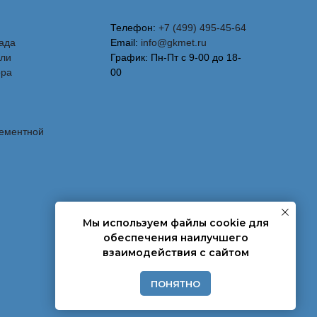
Телефон:
+7 (499) 495-45-64
ада
Email:
info@gkmet.ru
вли
График: Пн-Пт с 9-00 до 18-
ора
00
лементной
Мы используем файлы cookie для
обеспечения наилучшего
взаимодействия с сайтом
ПОНЯТНО