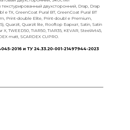
матовый двухсторонний, Экостил
 текстурированный двухсторонний, Drap, Drap
bl e TX, GreenCoat Pural BT, GreenCoat Pural BT
ium, Print-double Elite, Print-doubl e Premium,
), Quarzit, Quarzit lite, Rooftop Бархат, Satin, Satin
elur X, TWEED50, TIAR50, TIAR35, KEVAR, SteelArt45,
RDEX matt, SCARDEX CUPRO.
045-2016 и ТУ 24.33.20-001-21497944-2023