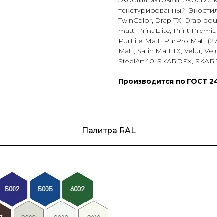
Экостил матовый, Экостил 
текстурированный, Экостил
TwinColor, Drap TX, Drap-dou
matt, Print Elite, Print Prem
PurLite Matt, PurPro Matt (275
Matt, Satin Matt TX, Velur, V
SteelArt40, SKARDEX, SKA
Производится по ГОСТ 24
Палитра RAL