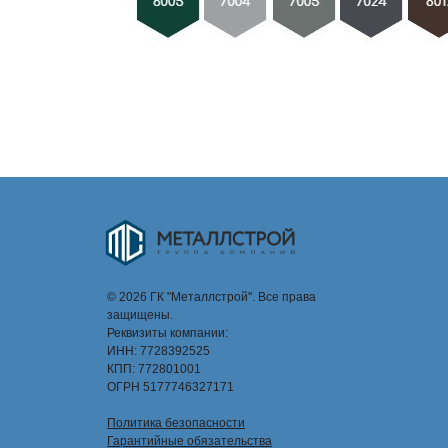
© 2026 ГК "Металлстрой". Все права
защищены.
Реквизиты компании:
ИНН: 7728392525
КПП: 772801001
ОГРН 5177746327171
Политика безопасности
Гарантийные обязательства