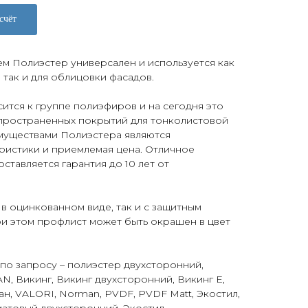
счёт
м Полиэстер универсален и используется как
, так и для облицовки фасадов.
тся к группе полиэфиров и на сегодня это
пространенных покрытий для тонколистовой
муществами Полиэстера являются
ристики и приемлемая цена. Отличное
ставляется гарантия до 10 лет от
 в оцинкованном виде, так и с защитным
и этом профлист может быть окрашен в цвет
по запросу – полиэстер двухсторонний,
, Викинг, Викинг двухсторонний, Викинг Е,
ан, VALORI, Norman, PVDF, PVDF Matt, Экостил,