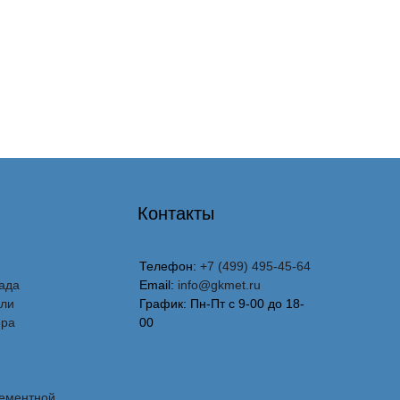
Контакты
Телефон:
+7 (499) 495-45-64
ада
Email:
info@gkmet.ru
вли
График: Пн-Пт с 9-00 до 18-
ора
00
лементной