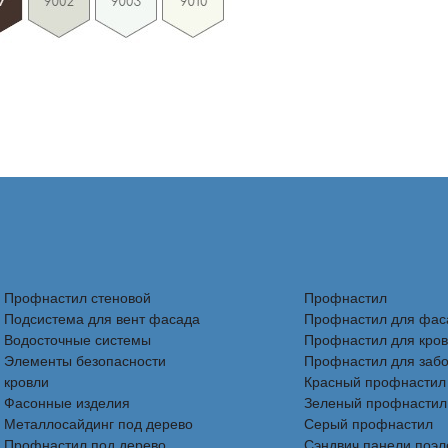
Профнастил стеновой
Профнастил
Подсистема для вент фасада
Профнастил для фас
Водосточные системы
Профнастил для кро
Элементы безопасности
Профнастил для заб
кровли
Красный профнастил
Фасонные изделия
Зеленый профнастил
Металлосайдинг под дерево
Серый профнастил
Профнастил под дерево
Сэндвич панели поэ