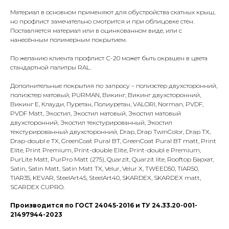
Материал в основном применяют для обустройства скатных крыш,
но профлист замечательно смотрится и при облицовке стен.
Поставляется материал или в оцинкованном виде, или с
нанесённым полимерным покрытием.
По желанию клиента профлист С-20 может быть окрашен в цвета
стандартной палитры RAL.
Дополнительные покрытия по запросу – полиэстер двухсторонний,
полиэстер матовый, PURMAN, Викинг, Викинг двухсторонний,
Викинг Е, Клауди, Пуретан, Полиуретан, VALORI, Norman, PVDF,
PVDF Matt, Экостил, Экостил матовый, Экостил матовый
двухсторонний, Экостил текстурированный, Экостил
текстурированный двухсторонний, Drap, Drap TwinColor, Drap TX,
Drap-doubl e TX, GreenCoat Pural BT, GreenCoat Pural BT matt, Print
Elite, Print Premium, Print-double Elite, Print-doubl e Premium,
PurLite Matt, PurPro Matt (275), Quarzit, Quarzit lite, Rooftop Бархат,
Satin, Satin Matt, Satin Matt TX, Velur, Velur X, TWEED50, TIAR50,
TIAR35, KEVAR, SteelArt45, SteelArt40, SKARDEX, SKARDEX matt,
SCARDEX CUPRO.
Производится по ГОСТ 24045-2016 и ТУ 24.33.20-001-
21497944-2023