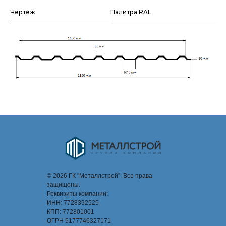
Чертеж
Палитра RAL
© 2026 ГК "Металлстрой". Все права
защищены.
Реквизиты компании:
ИНН: 7728392525
КПП: 772801001
ОГРН 5177746327171